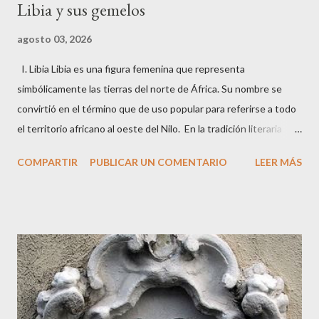
Libia y sus gemelos
agosto 03, 2026
I. Libia Libia es una figura femenina que representa
simbólicamente las tierras del norte de África. Su nombre se
convirtió en el término que de uso popular para referirse a todo
el territorio africano al oeste del Nilo. En la tradición literaria
predominante se la considera hija de Zeus y de Ío , la
COMPARTIR
PUBLICAR UN COMENTARIO
LEER MÁS
sacerdotisa argiva que fue transformada en vaca y perseguida
por Hera. Su nacimiento vincula directamente el linaje divino del
Olimpo con las regiones africanas, pues Ío, tras sus viajes
forzados, se convierte en un puente entre Grecia, Egipto y Libia.
De este modo, Libia adquiere un papel simbólico como epónima
del territorio que lleva su nombre. Según la tradición, Libia nació
y creció en la corte egipcia de Menfis , donde heredó la
autoridad sobre las tierras al oeste del Nilo. En la visión griega,