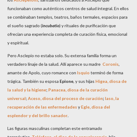
funcionaban como auténticos centros de salud integral. En ellos
se combinaban templos, teatros, baños termales, espacios para
el sueño sagrado (
incubatio
) y rituales de purificación que
ofrecían una experiencia completa de curación física, emocional
y espiritual.
Pero Asclepio no estaba solo. Su extensa familia forma un
verdadero linaje de la salud. Allí aparece su madre
Coronis
,
amante de Apolo, cuyo romance con
Isquio
terminó de forma
trágica. También su esposa
Epione
, y sus hijas
Higea, diosa de
la salud y la higiene
;
Panacea, diosa de la curación
universal
;
Aceso, diosa del proceso de curación
;
Iaso, la
recuperación de las enfermedades
y
Egle, diosa del
esplendor y del brillo sanador
.
Las figuras masculinas completan este entramado
terapéutico.
Telésforo, el dios de la convalecencia
, hijo