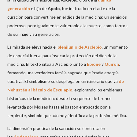
generación
e hijo de
Apolo
, fue instruido en el arte de la
curación para convertirse en el dios de la medicina: un semidiós
poderoso, pero igualmente vulnerable a la muerte, como tantos
de su linaje y su generación.
La mirada se eleva hacia el
plenilunio de Asclepio
, un momento
de especial fuerza para invocar la protección del dios de la
medicina. El texto sitúa a Asclepio junto a
Epione
y
Quirón
,
formando una verdadera familia sagrada que irradia energía
curativa. El simbolismo se despliega en un itinerario que va
de
Nehustán al báculo de Esculapio
, explorando los emblemas
históricos de la medicina: desde la serpiente de bronce
levantada por Moisés hasta el bastón enroscado por la
serpiente, símbolo que aún hoy identifica a la profesión médica.
La dimensión práctica de la sanación se concreta en
los
Asclepeions
, santuarios dedicados a Asclepio que