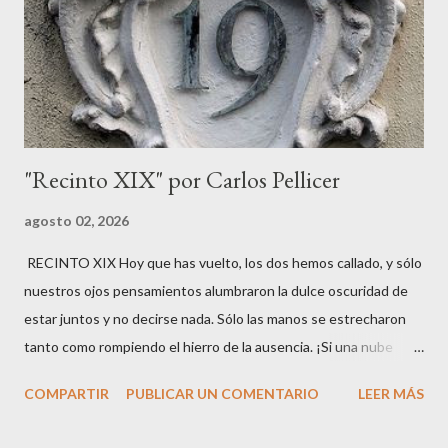
esto la convertía en la personificación de un territorio inmenso
que abarcaba desiertos, costas y regiones que más tarde serían
conocidas como Cirenaica , Tripolitania y otras zo...
"Recinto XIX" por Carlos Pellicer
agosto 02, 2026
RECINTO XIX Hoy que has vuelto, los dos hemos callado, y sólo
nuestros ojos pensamientos alumbraron la dulce oscuridad de
estar juntos y no decirse nada. Sólo las manos se estrecharon
tanto como rompiendo el hierro de la ausencia. ¡Si una nube
eclipsara nuestras vidas! Deja en mi corazón las voces nuevas, el
COMPARTIR
PUBLICAR UN COMENTARIO
LEER MÁS
asalto clarísimo, presente, de tu persona sobre los paisajes que
hay en mí para el aire de tu vida.