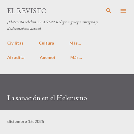
Ir al contenido principal
EL REVISTO
¡ElRevisto celebra
22 AÑOS
! Religión griega antigua y
dodecateísmo actual
Civilitas
Cultura
Más…
Afrodita
Anemoi
Más…
La sanación en el Helenismo
diciembre 15, 2025