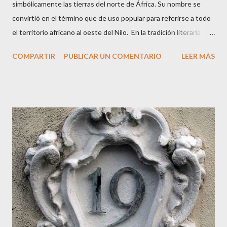
simbólicamente las tierras del norte de África. Su nombre se
convirtió en el término que de uso popular para referirse a todo
el territorio africano al oeste del Nilo. En la tradición literaria
predominante se la considera hija de Zeus y de Ío , la
COMPARTIR
PUBLICAR UN COMENTARIO
LEER MÁS
sacerdotisa argiva que fue transformada en vaca y perseguida
por Hera. Su nacimiento vincula directamente el linaje divino del
Olimpo con las regiones africanas, pues Ío, tras sus viajes
forzados, se convierte en un puente entre Grecia, Egipto y Libia.
De este modo, Libia adquiere un papel simbólico como epónima
del territorio que lleva su nombre. Según la tradición, Libia nació
y creció en la corte egipcia de Menfis , donde heredó la
autoridad sobre las tierras al oeste del Nilo. En la visión griega,
esto la convertía en la personificación de un territorio inmenso
que abarcaba desiertos, costas y regiones que más tarde serían
conocidas como Cirenaica , Tripolitania y otras zo...