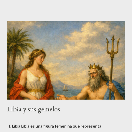
tragedia que conectó Grecia con Egipto. A través de Melia,
Foroneo, Egialeo, Micene e Ío se despliega un paisaje mítico que
explica el nacimiento de Argos y de su mundo humano. I. Melia,
la ninfa del fresno y madre de linajes Melia aparece en Hesíodo
como una oceánide, hija de Océano y Tetis, asociada al fresno,
árbol que en la poesía arcaica simboliza la fuerza vital y la
fertilidad. En Argos, Melia es presentada como la esposa de
Ínaco, aunque algunas tradiciones la sustituyen por Argía. Su
papel es eminentemente genealógico: es la madre de los
primeros reyes y epónimos de la región. De su unión...
Libia y sus gemelos
I. Libia Libia es una figura femenina que representa