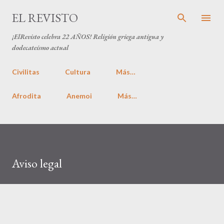
Ir al contenido principal
EL REVISTO
¡ElRevisto celebra
22 AÑOS
! Religión griega antigua y
dodecateísmo actual
Civilitas
Cultura
Más…
Afrodita
Anemoi
Más…
Aviso legal