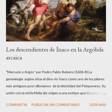
Los descendientes de Ínaco en la Argólida
arcaica
"Mercurio y Argos" por Pedro Pablo Rubens (1636-8) La
genealogía argiva sitúa al dios‑río Ínaco como uno de los pilares
más antiguos post diluvianos de la identidad del Peloponeso. Su
unión con la ninfa Melia dio origen a una estirpe que los poetas y
genealogistas antiguos consideraron fundacional: los primeros
COMPARTIR
PUBLICAR UN COMENTARIO
LEER MÁS
reyes, los primeros nombres de ciudades y la primera gran