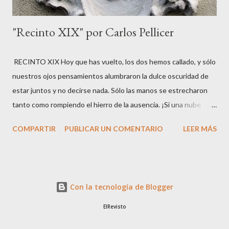
"Recinto XIX" por Carlos Pellicer
RECINTO XIX Hoy que has vuelto, los dos hemos callado, y sólo
nuestros ojos pensamientos alumbraron la dulce oscuridad de
estar juntos y no decirse nada. Sólo las manos se estrecharon
tanto como rompiendo el hierro de la ausencia. ¡Si una nube
eclipsara nuestras vidas! Deja en mi corazón las voces nuevas, el
COMPARTIR
PUBLICAR UN COMENTARIO
LEER MÁS
asalto clarísimo, presente, de tu persona sobre los paisajes que
hay en mí para el aire de tu vida.
Con la tecnología de Blogger
ElRevisto