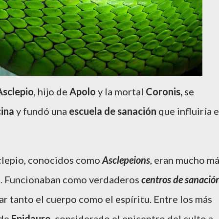
Asclepio
, hijo de
Apolo
y la mortal
Coronis,
se
cina
y fundó una
escuela de sanación
que influiría 
clepio, conocidos como
Asclepeions
, eran mucho m
s. Funcionaban como verdaderos
centros de sanació
ar tanto el cuerpo como el espíritu. Entre los más
 de
Epidauro
, considerado el epicentro del culto a