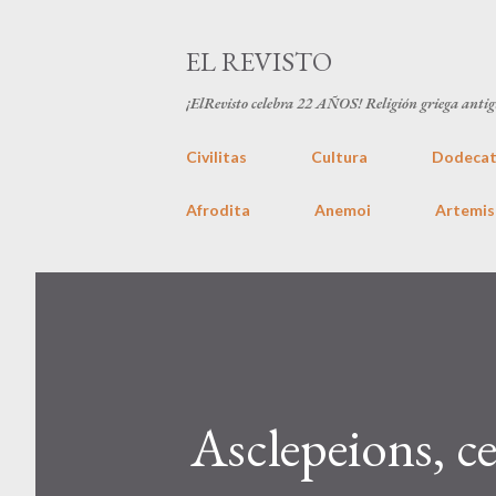
EL REVISTO
¡ElRevisto celebra
22 AÑOS
! Religión griega anti
Civilitas
Cultura
Dodecat
Afrodita
Anemoi
Artemis
Asclepeions, ce