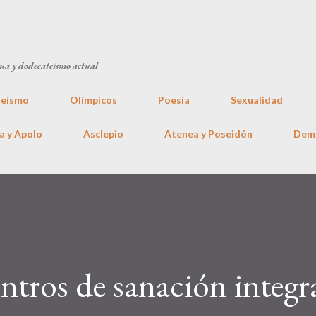
Ir al contenido principal
gua y dodecateísmo actual
eísmo
Olímpicos
Poesía
Sexualidad
a y Apolo
Asclepio
Atenea y Poseidón
Dem
ntros de sanación integr