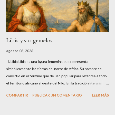
papel es eminentemente genealógico: es la madre de los
primeros reyes y epónimos de la región. De su unión...
Libia y sus gemelos
agosto 03, 2026
I. Libia Libia es una figura femenina que representa
simbólicamente las tierras del norte de África. Su nombre se
convirtió en el término que de uso popular para referirse a todo
el territorio africano al oeste del Nilo. En la tradición literaria
predominante se la considera hija de Zeus y de Ío , la
COMPARTIR
PUBLICAR UN COMENTARIO
LEER MÁS
sacerdotisa argiva que fue transformada en vaca y perseguida
por Hera. Su nacimiento vincula directamente el linaje divino del
Olimpo con las regiones africanas, pues Ío, tras sus viajes