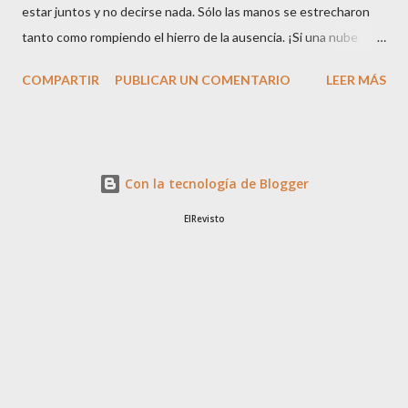
estar juntos y no decirse nada. Sólo las manos se estrecharon
tanto como rompiendo el hierro de la ausencia. ¡Si una nube
eclipsara nuestras vidas! Deja en mi corazón las voces nuevas, el
COMPARTIR
PUBLICAR UN COMENTARIO
LEER MÁS
asalto clarísimo, presente, de tu persona sobre los paisajes que
hay en mí para el aire de tu vida.
Con la tecnología de Blogger
ElRevisto