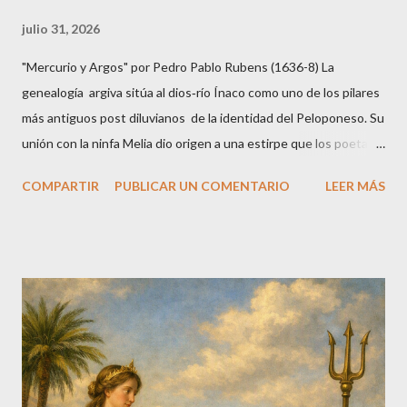
julio 31, 2026
"Mercurio y Argos" por Pedro Pablo Rubens (1636-8) La
genealogía argiva sitúa al dios‑río Ínaco como uno de los pilares
más antiguos post diluvianos de la identidad del Peloponeso. Su
unión con la ninfa Melia dio origen a una estirpe que los poetas y
genealogistas antiguos consideraron fundacional: los primeros
COMPARTIR
PUBLICAR UN COMENTARIO
LEER MÁS
reyes, los primeros nombres de ciudades y la primera gran
tragedia que conectó Grecia con Egipto. A través de Melia,
Foroneo, Egialeo, Micene e Ío se despliega un paisaje mítico que
explica el nacimiento de Argos y de su mundo humano. I. Melia,
la ninfa del fresno y madre de linajes Melia aparece en Hesíodo
como una oceánide, hija de Océano y Tetis, asociada al fresno,
árbol que en la poesía arcaica simboliza la fuerza vital y la
fertilidad. En Argos, Melia es presentada como la esposa de
Ínaco, aunque algunas tradiciones la sustituyen por Argía. Su