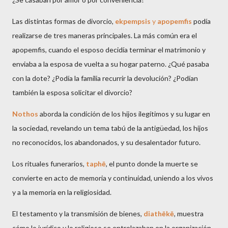
Las distintas formas de divorcio,
ekpempsis
y
apopemfis
podía
realizarse de tres maneras principales. La más común era el
apopemfis, cuando el esposo decidía terminar el matrimonio y
enviaba a la esposa de vuelta a su hogar paterno. ¿Qué pasaba
con la dote? ¿Podía la familia recurrir la devolución? ¿Podían
también la esposa solicitar el divorcio?
Nothos
aborda la condición de los hijos ilegítimos y su lugar en
la sociedad, revelando un tema tabú de la antigüedad, los hijos
no reconocidos, los abandonados, y su desalentador futuro.
Los rituales funerarios,
taphē
, el punto donde la muerte se
convierte en acto de memoria y continuidad, uniendo a los vivos
y a la memoria en la religiosidad.
El testamento y la transmisión de bienes,
diathēkē
, muestra
cómo lo jurídico y lo religioso se entrelazaban en la organización