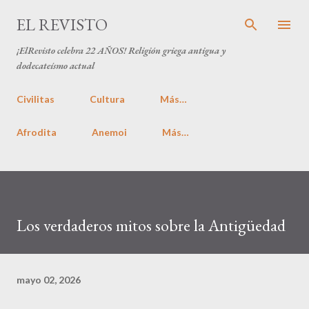
Ir al contenido principal
EL REVISTO
¡ElRevisto celebra
22 AÑOS
! Religión griega antigua y
dodecateísmo actual
Civilitas
Cultura
Más…
Afrodita
Anemoi
Más…
Los verdaderos mitos sobre la Antigüedad
mayo 02, 2026