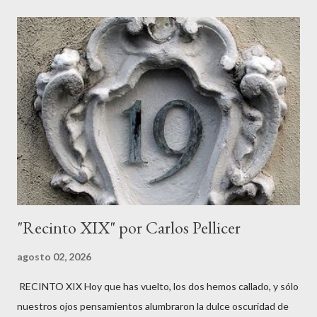
forzados, se convierte en un puente entre Grecia, Egipto y Libia.
De este modo, Libia adquiere un papel simbólico como epónima
del territorio que lleva su nombre. Según la tradición, Libia nació
y creció en la corte egipcia de Menfis , donde heredó la
autoridad sobre las tierras al oeste del Nilo. En la visión griega,
esto la convertía en la personificación de un territorio inmenso
que abarcaba desiertos, costas y regiones que más tarde serían
conocidas como Cirenaica , Tripolitania y otras zo...
"Recinto XIX" por Carlos Pellicer
agosto 02, 2026
RECINTO XIX Hoy que has vuelto, los dos hemos callado, y sólo
nuestros ojos pensamientos alumbraron la dulce oscuridad de