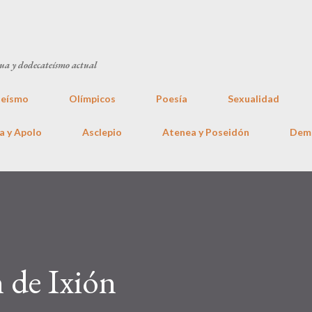
Ir al contenido principal
gua y dodecateísmo actual
eísmo
Olímpicos
Poesía
Sexualidad
a y Apolo
Asclepio
Atenea y Poseidón
Dem
n de Ixión