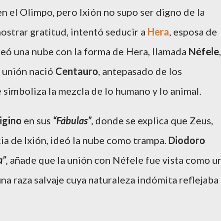
n el Olimpo, pero Ixión no supo ser digno de la
ostrar gratitud, intentó seducir a
Hera
, esposa de
creó una nube con la forma de Hera, llamada
Néfele
,
a unión nació
Centauro
, antepasado de los
e simboliza la mezcla de lo humano y lo animal.
igino
en sus
“Fábulas”
, donde se explica que Zeus,
ia de Ixión, ideó la nube como trampa.
Diodoro
a”
, añade que la unión con Néfele fue vista como u
na raza salvaje cuya naturaleza indómita reflejaba 