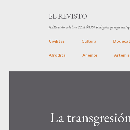
EL REVISTO
¡ElRevisto celebra
22 AÑOS
! Religión griega anti
Civilitas
Cultura
Dodecat
Afrodita
Anemoi
Artemis
La transgresió