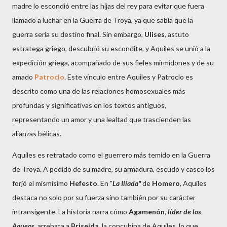
madre lo escondió entre las hijas del rey para evitar que fuera
llamado a luchar en la Guerra de Troya, ya que sabía que la
guerra sería su destino final. Sin embargo,
Ulises
, astuto
estratega griego, descubrió su escondite, y Aquiles se unió a la
expedición griega, acompañado de sus fieles mirmidones y de su
amado
Patroclo
. Este vínculo entre Aquiles y Patroclo es
descrito como una de las relaciones homosexuales más
profundas y significativas en los textos antiguos,
representando un amor y una lealtad que trascienden las
alianzas bélicas.
Aquiles es retratado como el guerrero más temido en la Guerra
de Troya. A pedido de su madre, su armadura, escudo y casco los
forjó el mismísimo
Hefesto
. En "
La Ilíada
"
de
Homero
, Aquiles
destaca no solo por su fuerza sino también por su carácter
intransigente. La historia narra cómo
Agamenón
,
líder de los
Aqueos
, arrebata a
Briseida
, la concubina de Aquiles, lo que