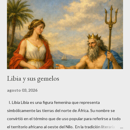
como una oceánide, hija de Océano y Tetis, asociada al fresno,
árbol que en la poesía arcaica simboliza la fuerza vital y la
fertilidad. En Argos, Melia es presentada como la esposa de
Ínaco, aunque algunas tradiciones la sustituyen por Argía. Su
papel es eminentemente genealógico: es la madre de los
primeros reyes y epónimos de la región. De su unión...
Libia y sus gemelos
agosto 03, 2026
I. Libia Libia es una figura femenina que representa
simbólicamente las tierras del norte de África. Su nombre se
convirtió en el término que de uso popular para referirse a todo
el territorio africano al oeste del Nilo. En la tradición literaria