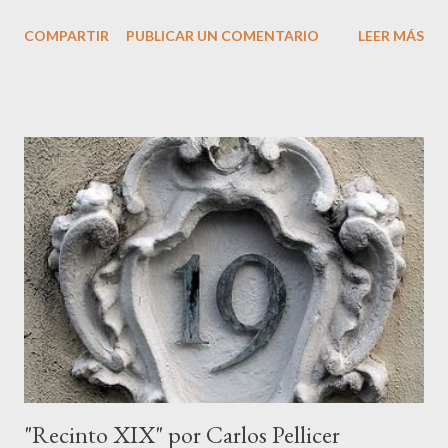
predominante se la considera hija de Zeus y de Ío , la
COMPARTIR
PUBLICAR UN COMENTARIO
LEER MÁS
sacerdotisa argiva que fue transformada en vaca y perseguida
por Hera. Su nacimiento vincula directamente el linaje divino del
Olimpo con las regiones africanas, pues Ío, tras sus viajes
forzados, se convierte en un puente entre Grecia, Egipto y Libia.
De este modo, Libia adquiere un papel simbólico como epónima
del territorio que lleva su nombre. Según la tradición, Libia nació
y creció en la corte egipcia de Menfis , donde heredó la
autoridad sobre las tierras al oeste del Nilo. En la visión griega,
esto la convertía en la personificación de un territorio inmenso
que abarcaba desiertos, costas y regiones que más tarde serían
conocidas como Cirenaica , Tripolitania y otras zo...
"Recinto XIX" por Carlos Pellicer