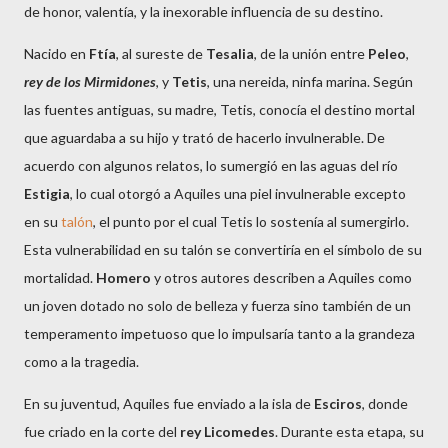
de honor, valentía, y la inexorable influencia de su destino.
Nacido en
Ftía
, al sureste de
Tesalia
, de la unión entre
Peleo
,
rey de los Mirmidones
, y
Tetis
, una nereida, ninfa marina. Según
las fuentes antiguas, su madre, Tetis, conocía el destino mortal
que aguardaba a su hijo y trató de hacerlo invulnerable. De
acuerdo con algunos relatos, lo sumergió en las aguas del río
Estigia
, lo cual otorgó a Aquiles una piel invulnerable excepto
en su
talón
, el punto por el cual Tetis lo sostenía al sumergirlo.
Esta vulnerabilidad en su talón se convertiría en el símbolo de su
mortalidad.
Homero
y otros autores describen a Aquiles como
un joven dotado no solo de belleza y fuerza sino también de un
temperamento impetuoso que lo impulsaría tanto a la grandeza
como a la tragedia.
En su juventud, Aquiles fue enviado a la isla de
Esciros
, donde
fue criado en la corte del
rey Licomedes
. Durante esta etapa, su