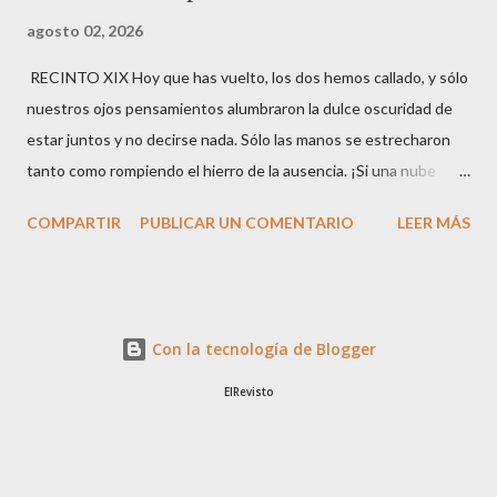
agosto 02, 2026
RECINTO XIX Hoy que has vuelto, los dos hemos callado, y sólo
nuestros ojos pensamientos alumbraron la dulce oscuridad de
estar juntos y no decirse nada. Sólo las manos se estrecharon
tanto como rompiendo el hierro de la ausencia. ¡Si una nube
eclipsara nuestras vidas! Deja en mi corazón las voces nuevas, el
COMPARTIR
PUBLICAR UN COMENTARIO
LEER MÁS
asalto clarísimo, presente, de tu persona sobre los paisajes que
hay en mí para el aire de tu vida.
Con la tecnología de Blogger
ElRevisto