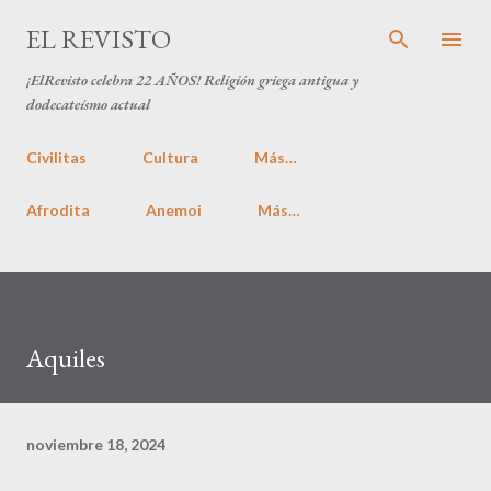
Ir al contenido principal
EL REVISTO
¡ElRevisto celebra
22 AÑOS
! Religión griega antigua y
dodecateísmo actual
Civilitas
Cultura
Más…
Afrodita
Anemoi
Más…
Aquiles
noviembre 18, 2024