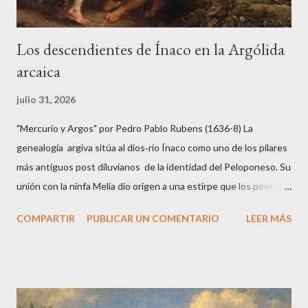
Los descendientes de Ínaco en la Argólida
arcaica
julio 31, 2026
"Mercurio y Argos" por Pedro Pablo Rubens (1636-8) La
genealogía argiva sitúa al dios‑río Ínaco como uno de los pilares
más antiguos post diluvianos de la identidad del Peloponeso. Su
unión con la ninfa Melia dio origen a una estirpe que los poetas y
genealogistas antiguos consideraron fundacional: los primeros
COMPARTIR
PUBLICAR UN COMENTARIO
LEER MÁS
reyes, los primeros nombres de ciudades y la primera gran
tragedia que conectó Grecia con Egipto. A través de Melia,
Foroneo, Egialeo, Micene e Ío se despliega un paisaje mítico que
explica el nacimiento de Argos y de su mundo humano. I. Melia,
la ninfa del fresno y madre de linajes Melia aparece en Hesíodo