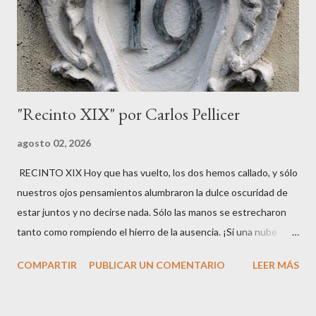
que abarcaba desiertos, costas y regiones que más tarde serían
conocidas como Cirenaica , Tripolitania y otras zo...
"Recinto XIX" por Carlos Pellicer
agosto 02, 2026
RECINTO XIX Hoy que has vuelto, los dos hemos callado, y sólo
nuestros ojos pensamientos alumbraron la dulce oscuridad de
estar juntos y no decirse nada. Sólo las manos se estrecharon
tanto como rompiendo el hierro de la ausencia. ¡Si una nube
eclipsara nuestras vidas! Deja en mi corazón las voces nuevas, el
COMPARTIR
PUBLICAR UN COMENTARIO
LEER MÁS
asalto clarísimo, presente, de tu persona sobre los paisajes que
hay en mí para el aire de tu vida.