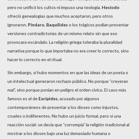
pero no unificó los cultos ni impuso una teología.
Hesíodo
ofreció genealogías que muchos aceptaron, pero otros
ignoraron.
Píndaro
,
Baquílides
o los trágicos podían presentar
versiones contradictorias de un mismo relato sin que eso
provocara escándalo. La religión griega toleraba la pluralidad
narrativa porque lo que importaba no era creer lo correcto, sino
hacer lo correcto en el ritual.
Sin embargo, sí hubo momentos en que las ideas de un poeta o
un intelectual generaron rechazo público. No porque “creyeran
mal”, sino porque ponían en peligro el orden cívico. El caso más
famoso es el de
Eurípides
, acusado por algunos
contemporáneos de presentar a los dioses como injustos,
crueles o indiferentes. No hubo un juicio formal, pero sí una
reacción social: se decía que “corrompía” la religión tradicional al
mostrar a los dioses bajo una luz demasiado humana o