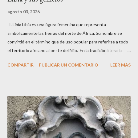
agosto 03, 2026
I. Libia Libia es una figura femenina que representa
simbólicamente las tierras del norte de África. Su nombre se
convirtió en el término que de uso popular para referirse a todo
el territorio africano al oeste del Nilo. En la tradición literaria
predominante se la considera hija de Zeus y de Ío , la
COMPARTIR
PUBLICAR UN COMENTARIO
LEER MÁS
sacerdotisa argiva que fue transformada en vaca y perseguida
por Hera. Su nacimiento vincula directamente el linaje divino del
Olimpo con las regiones africanas, pues Ío, tras sus viajes
forzados, se convierte en un puente entre Grecia, Egipto y Libia.
De este modo, Libia adquiere un papel simbólico como epónima
del territorio que lleva su nombre. Según la tradición, Libia nació
y creció en la corte egipcia de Menfis , donde heredó la
autoridad sobre las tierras al oeste del Nilo. En la visión griega,
esto la convertía en la personificación de un territorio inmenso