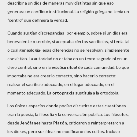
describir a un dios de maneras muy distintas sin que eso
generara un conflicto institucional. La religión griega no tenía un
“centro” que definiera la verdad.
Cuando surgían discrepancias -por ejemplo, sobre si un dios era
benevolente o terrible, si aceptaba ciertos sacrificios, si tenía tal
o cual genealogía- esas diferencias no se resolvían, simplemente
coexistían. La autoridad no estaba en un texto sagrado ni en un
clero central, sino en la
práctica ritual
de cada comunidad. Lo que
importaba no era creer lo correcto, sino hacer lo correcto:
realizar el sacrificio adecuado, en el lugar adecuado, en el
momento adecuado. La
ortopraxis
sustituía a la ortodoxia.
Los únicos espacios donde podían discutirse estas cuestiones
eran la poesía, la filosofía y la conversación pública. Los filósofos,
desde
Jenófanes
hasta
Platón
, criticaron o reinterpretaron a
los dioses, pero sus ideas no modificaron los cultos. Incluso