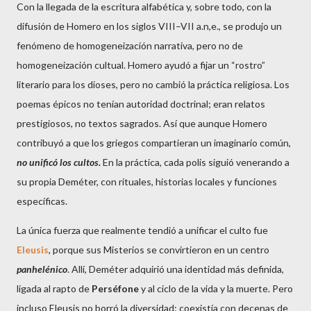
Con la llegada de la escritura alfabética y, sobre todo, con la
difusión de Homero en los siglos VIII–VII a.n,e., se produjo un
fenómeno de homogeneización narrativa, pero no de
homogeneización cultual. Homero ayudó a fijar un “rostro”
literario para los dioses, pero no cambió la práctica religiosa. Los
poemas épicos no tenían autoridad doctrinal; eran relatos
prestigiosos, no textos sagrados. Así que aunque Homero
contribuyó a que los griegos compartieran un imaginario común,
no unificó los cultos.
En la práctica, cada polis siguió venerando a
su propia Deméter, con rituales, historias locales y funciones
específicas.
La única fuerza que realmente tendió a unificar el culto fue
Eleusis
, porque sus Misterios se convirtieron en un centro
panhelénico
. Allí, Deméter adquirió una identidad más definida,
ligada al rapto de
Perséfone
y al ciclo de la vida y la muerte. Pero
incluso Eleusis no borró la diversidad: coexistía con decenas de