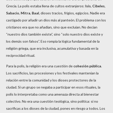
Grecia. La polis estaba llena de cultos extranjeros:
Isis
,
Cibeles
,
Sabacio
,
Mitra
,
Baal
, dioses tracios, frigios, egipcios. Nadie era
castigado por añadir un dios más al panteón. El problema con los
cristianos era que no añadían, sino que excluían. No decían
“nuestro dios también existe”, sino “solo nuestro dios existe y
los demás son falsos”. Eso rompía la lógica fundamental de la
religión griega, que era inclusiva, acumulativa y basada en la
reciprocidad ritual.
Para la polis, la religión era una cuestión de
cohesión pública
.
Los sacrificios, las procesiones y los festivales mantenían la
relación entre la comunidad y los dioses protectores de la
ciudad. Si un grupo se negaba a participar en esos rituales, la
polis lo interpretaba como una amenaza directa al bienestar
colectivo. No era una cuestión teológica, sino política: si no
sacrificas a los dioses de la ciudad, pones en riesgo a todos. Los