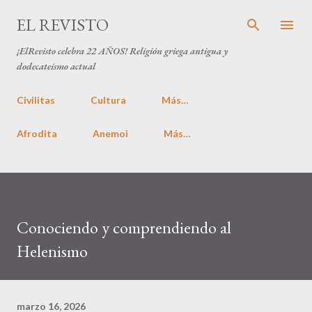
Ir al contenido principal
EL REVISTO
¡ElRevisto celebra
22 AÑOS
! Religión griega antigua y
dodecateísmo actual
Civilitas
Cultura
Más…
Afrodita
Anemoi
Más…
Conociendo y comprendiendo al
Helenismo
marzo 16, 2026