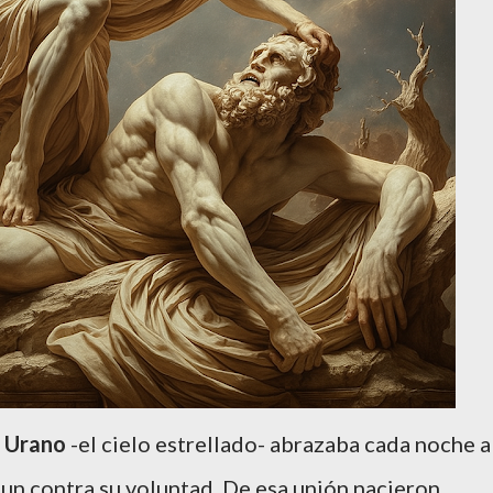
,
Urano
-el cielo estrellado- abrazaba cada noche a
 aun contra su voluntad. De esa unión nacieron