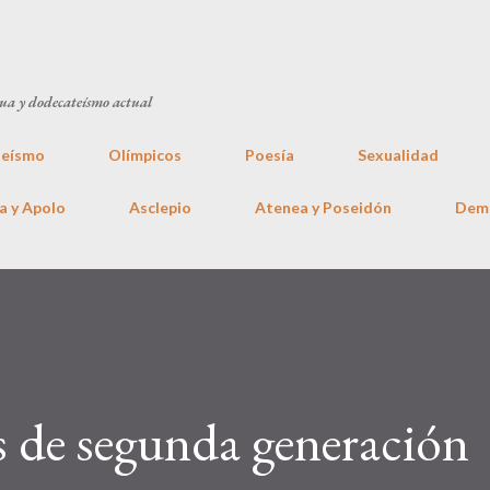
Ir al contenido principal
gua y dodecateísmo actual
eísmo
Olímpicos
Poesía
Sexualidad
a y Apolo
Asclepio
Atenea y Poseidón
Dem
s de segunda generación