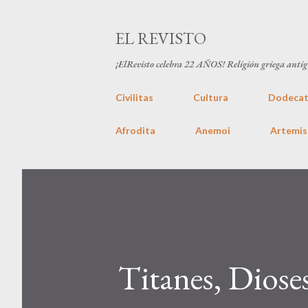
EL REVISTO
¡ElRevisto celebra
22 AÑOS
! Religión griega anti
Civilitas
Cultura
Dodecat
Afrodita
Anemoi
Artemis
Titanes, Diose