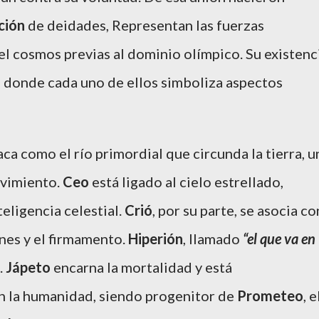
ción
de deidades, Representan las fuerzas
l cosmos previas al dominio olímpico. Su existenc
, donde cada uno de ellos simboliza aspectos
ca como el río primordial que circunda la tierra, u
ovimiento.
Ceo
está ligado al cielo estrellado,
teligencia celestial.
Crió
, por su parte, se asocia co
ones y el firmamento.
Hiperión
, llamado
“el que va en
.
Jápeto
encarna la mortalidad y está
 la humanidad, siendo progenitor de
Prometeo
, e