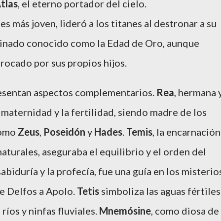
tlas
, el eterno portador del cielo.
 es más joven, lideró a los titanes al destronar a su
einado conocido como la Edad de Oro, aunque
rocado por sus propios hijos.
presentan aspectos complementarios.
Rea
, hermana 
 maternidad y la fertilidad, siendo madre de los
como
Zeus
,
Poseidón
y
Hades
.
Temis
, la encarnación
 naturales, aseguraba el equilibrio y el orden del
sabiduría y la profecía, fue una guía en los misterio
de Delfos a Apolo.
Tetis
simboliza las aguas fértiles
 ríos y ninfas fluviales.
Mnemósine
, como diosa de 