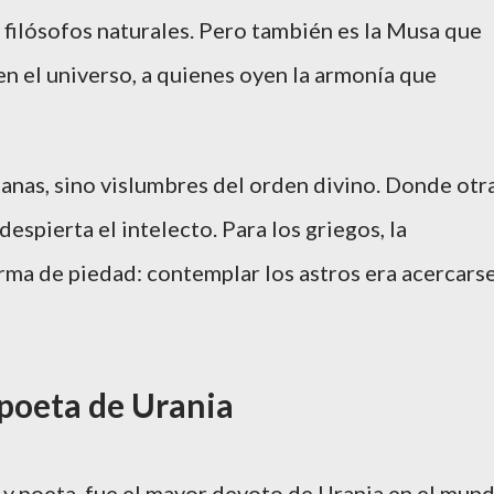
filósofos naturales. Pero también es la Musa que
en el universo, a quienes oyen la armonía que
anas, sino vislumbres del orden divino. Donde otr
espierta el intelecto. Para los griegos, la
rma de piedad: contemplar los astros era acercars
l poeta de Urania
mo y poeta, fue el mayor devoto de Urania en el mun