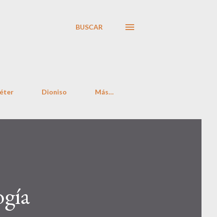
BUSCAR
éter
Dioniso
Más…
ogía