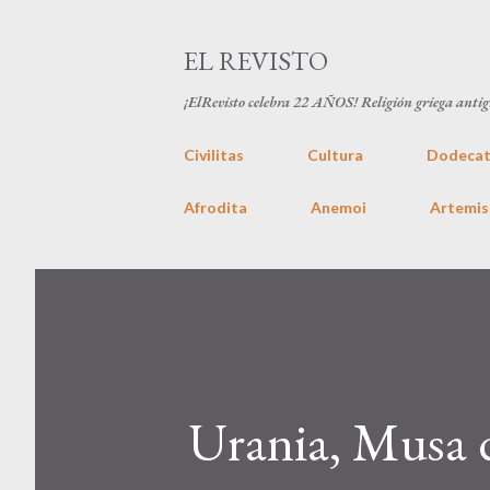
EL REVISTO
¡ElRevisto celebra
22 AÑOS
! Religión griega anti
Civilitas
Cultura
Dodecat
Afrodita
Anemoi
Artemis
Urania, Musa d