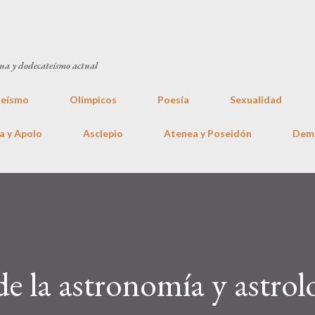
Ir al contenido principal
gua y dodecateísmo actual
eísmo
Olímpicos
Poesía
Sexualidad
a y Apolo
Asclepio
Atenea y Poseidón
Dem
e la astronomía y astrol